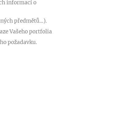
ích informací o
vaných předmětů…).
aze Vašeho portfolia
ního požadavku.