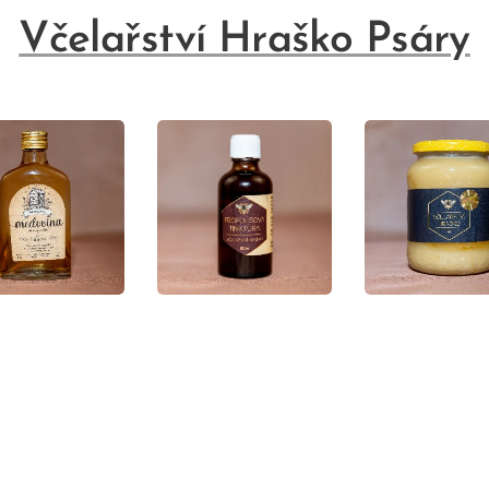
Včelařství Hraško Psáry