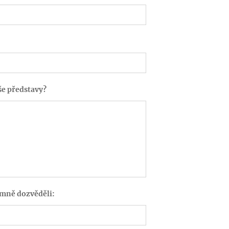
še představy?
o mně dozvěděli: