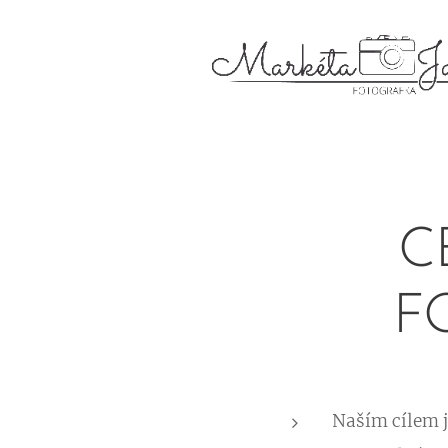
C
F
Naším cílem j