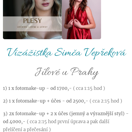
Vizážistka Simča Vepřeková
Jílové u Prahy
1) 1 x fotomake-up - od 1700,-
( cca 1:15 hod )
2) 1 x fotomake-up + účes - od 2500,-
( cca 2:15 hod )
3) 2x fotomake-up + 2 x účes (jemný a výraznější styl) -
od 4000,-
( cca 2:15 hod první úprava a pak další
přelíčení a přečesání )