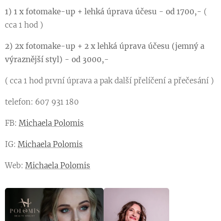
1) 1 x fotomake-up + lehká úprava účesu - od 1700,-
(
cca 1 hod )
2) 2x fotomake-up + 2 x lehká úprava účesu (jemný a
výraznější styl) - od 3000,-
( cca 1 hod první úprava a pak další přelíčení a přečesání )
telefon: 607 931 180
FB:
Michaela Polomis
IG:
Michaela Polomis
Web:
Michaela Polomis