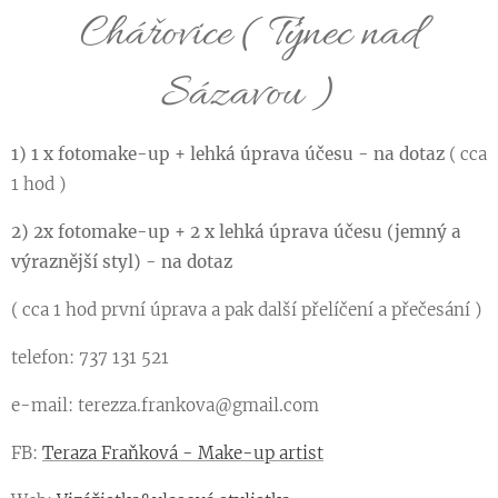
Chářovice ( Týnec nad
Sázavou )
1) 1 x fotomake-up + lehká úprava účesu - na dotaz
( cca
1 hod )
2) 2x fotomake-up + 2 x lehká úprava účesu (jemný a
výraznější styl) - na dotaz
( cca 1 hod první úprava a pak další přelíčení a přečesání )
telefon: 737 131 521
e-mail: terezza.frankova@gmail.com
FB:
Teraza Fraňková - Make-up artist