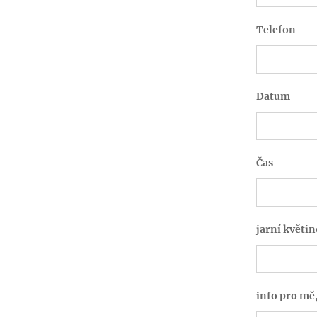
Telefon
Datum
Čas
jarní květi
info pro mě,