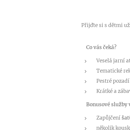
Přijďte si s dětmi u
🐰
Co vás čeká?
Veselá jarní 
Tematické re
Pestré pozadí
Krátké a zábav
✨
Bonusové služby 
Zapůjčení
šat
několik kous