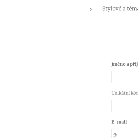
Stylové a tém
Jméno a pří
Unikátní kó
E-mail