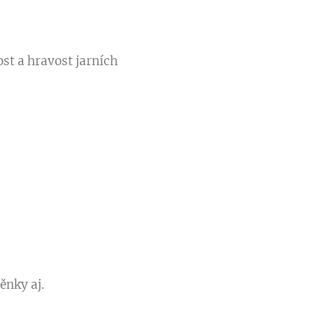
ost a hravost jarních
!
ěnky aj.