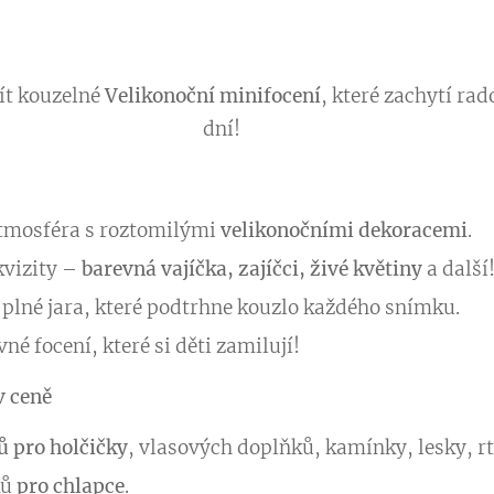
žít kouzelné
Velikonoční minifocení
, které zachytí rad
dní! 📸✨
atmosféra s roztomilými
velikonočními dekoracemi
.
kvizity –
barevná vajíčka, zajíčci, živé květiny
a další
 plné jara, které podtrhne kouzlo každého snímku.
né focení, které si děti zamilují!
v ceně
ů pro holčičky
, vlasových doplňků, kamínky, lesky, rt
ků
pro chlapce
.