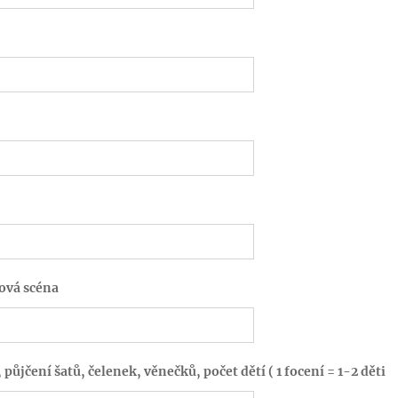
nová scéna
 půjčení šatů, čelenek, věnečků, počet dětí ( 1 focení = 1-2 děti