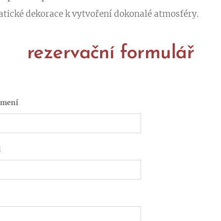
atické dekorace k vytvoření dokonalé atmosféry.
rezervační formulář
jmení
d