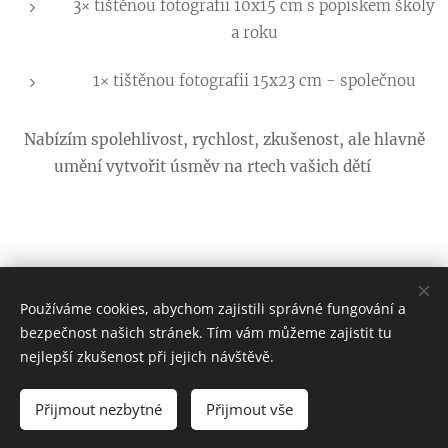
3× tištěnou fotografii 10x15 cm s popiskem školy
a roku
1× tištěnou fotografii 15x23 cm - společnou
Nabízím spolehlivost, rychlost, zkušenost, ale hlavně
umění vytvořit úsměv na rtech vašich dětí 🙂
Používáme cookies, abychom zajistili správné fungování a
© 2019 Markéta Jalovcová
bezpečnost našich stránek. Tím vám můžeme zajistit tu
Veškeré fotografie jsou chráněny autorskými právy. Zákaz
nejlepší zkušenost při jejich návštěvě.
použití bez svolení autora.
Cookies
Přijmout nezbytné
Přijmout vše