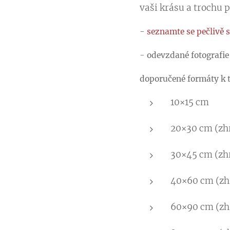
vaši krásu a trochu p
-
seznamte se pečlivě
-
odevzdané fotografie 
doporučené formáty k t
10×15 cm
20×30 cm (zh
30×45 cm (zh
40×60 cm (zh
60×90 cm (zh