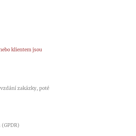
 nebo klientem jsou
evzdání zakázky, poté
ů (GPDR)