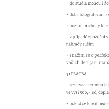
- do studia mohou i dom
- doba fotografování se 
-
pozdní příchody klie
- v případě zpoždění v
náhrady ruším
snažím se o perfek
-
vašich dětí (ani manž
3) PLATBA
- rezervace termínu j
ve výši 500,- Kč, dopla
- pokud se klient nedo