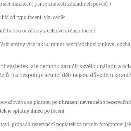
ácí mazlíčci ( psi se znalostí základních povelů )
liší od typu focení, viz. ceník
ntů budou odečteny z celkového času focení
 Vaší strany více jak 20 minut bez předchozí omluvy, odchá
tní výsledek, ale nemohu zaručit skvělou náladu a oc
elů :) a nespolupracující děti nejsou důvodem ke sníž
e považována za
platnou po uhrazení nevratného rezervační
tek je splatný ihned po focení.
staví, propadá rezervační poplatek za termín fotografovi j