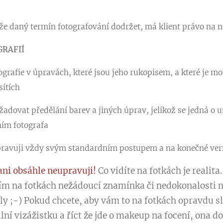
e daný termín fotografování dodržet, má klient právo na n
GRAFIÍ
ografie v úpravách, které jsou jeho rukopisem, a které je 
sítích
adovat předělání barev a jiných úprav, jelikož se jedná o um
ním fotografa
pravuji vždy svým standardním postupem a na konečné verz
ani obsáhle neupravuji!
Co vidíte na fotkách je realit
m na fotkách nežádoucí znamínka či nedokonalosti na
ly ;-) Pokud chcete, aby vám to na fotkách opravdu sl
ální vizážistku a říct že jde o makeup na focení, ona 