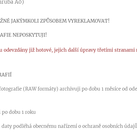
hruba A0)
OŽNÉ JAKÝMKOLI ZPŮSOBEM VYREKLAMOVAT!
FIE NEPOSKYTUJI!
ou odevzdány již hotové, jejich další úpravy třetími stranami
RAFIÍ
otografie (RAW formáty) archivuji po dobu 1 měsíce od od
i po dobu 1 roku
i daty podléhá obecnému nařízení o ochraně osobních údaj