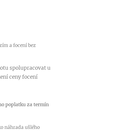
zím a focení bez
hotu spolupracovat u
ení ceny focení​
ho poplatku za termín
ako náhrada ušlého