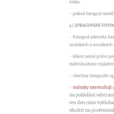
zisku.
- pokud fotograf nemůž
4) ZPRACOVÁNÍ FOTO
- Fotograf odevzdá fot
stránkách a sociálních 
- klient nemá právo pož
individuálním vyjádře
-
všechny fotografie u
snímky neretušuji 
-
na požádání odstraní
ten den ráno vykluba
obrátit na profesion