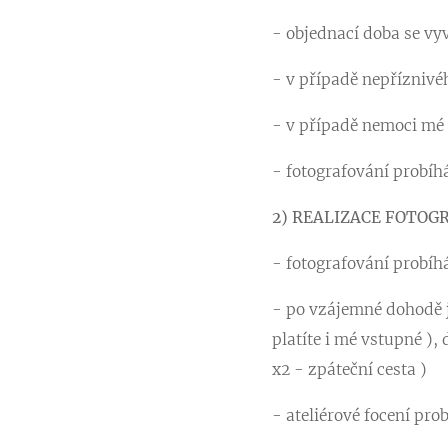
- objednací doba se vy
- v případě nepříznivé
- v případě nemoci mé 
- fotografování probíhá
2) REALIZACE FOTOG
- fotografování probíh
- po vzájemné dohodě j
platíte i mé vstupné ),
x2 - zpáteční cesta )
- ateliérové focení pr