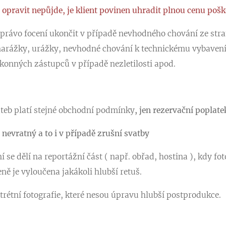
opravit nepůjde, je klient povinen uhradit plnou cenu pošk
 právo focení ukončit v případě nevhodného chování ze stra
narážky, urážky, nevhodné chování k technickému vybavení
onných zástupců v případě nezletilosti apod.
ateb platí stejné obchodní podmínky
, jen rezervační poplate
 nevratný a to i v případě zrušní svatby
í se dělí na reportážní část ( např. obřad, hostina ), kdy fo
ě je vyloučena jakákoli hlubší retuš.
trétní fotografie, které nesou úpravu hlubší postprodukce.