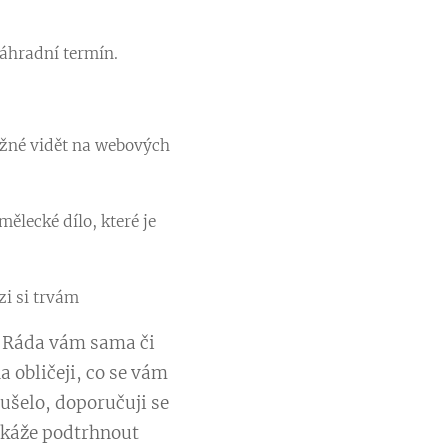
áhradní termín.
možné vidět na webových
ělecké dílo, které je
i si trvám
a. Ráda vám sama či
 obličeji, co se vám
ušelo, doporučuji se
dokáže podtrhnout