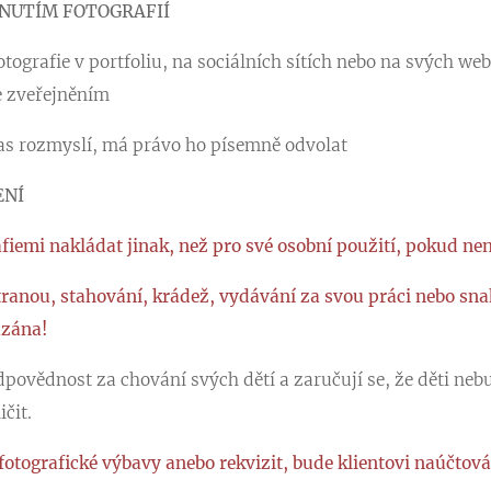
TNUTÍM FOTOGRAFIÍ
tografie v portfoliu, na sociálních sítích nebo na svých w
e zveřejněním
las rozmyslí, má právo ho písemně odvolat
ENÍ
afiemi nakládat jinak, než pro své osobní použití, pokud ne
tranou, stahování, krádež, vydávání za svou práci nebo sna
ázána!
povědnost za chování svých dětí a zaručují se, že děti nebu
čit.
 fotografické výbavy anebo rekvizit, bude klientovi naúčtov