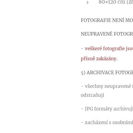
80×120 cm (z
FOTOGRAFIE NENÍ M
NEUPRAVENÉ FOTOGRA
-
v
eškeré fotografie js
přísně zakázány.
5) ARCHIVACE FOTOG
- všechny neupravené f
odstraňuji
- JPG formáty archivuj
- zacházení s osobním