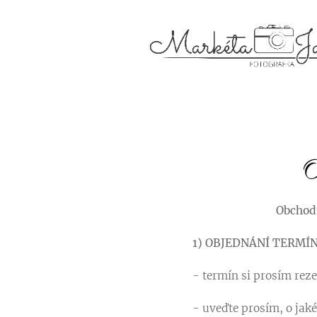
O
Obchodn
1) OBJEDNÁNÍ TERMÍ
- termín si prosím rez
- uveďte prosím, o jaké