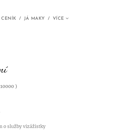
 CENÍK
JÁ MAKY
VÍCE
ní
110000 )
y
m o služby vizážistky