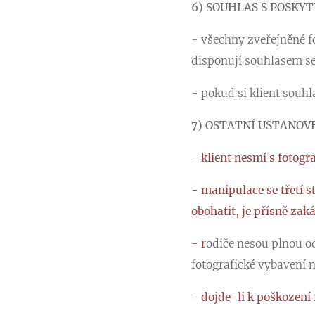
6) SOUHLAS S POSKY
- všechny zveřejněné fo
disponují souhlasem s
- pokud si klient souh
7) OSTATNÍ USTANOV
-
klient nesmí s fotogr
- manipulace se třetí s
obohatit, je přísně zak
- r
odiče nesou plnou od
fotografické vybavení ni
- dojde-li k poškození