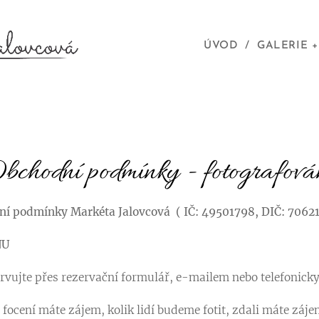
ÚVOD
GALERIE +
bchodní podmínky - fotografová
í podmínky Markéta Jalovcová ( IČ: 49501798, DIČ: 7062
NU
ervujte přes rezervační formulář, e-mailem nebo telefonick
 focení máte zájem, kolik lidí budeme fotit, zdali máte záje