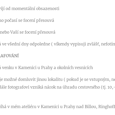
víjí od momentální obsazenosti
ho počasí se focení přesouvá
nebo Vaší se focení přesouvá
 ve všední dny odpoledne ( víkendy vypisuji zvlášť, nefotí
RAFOVÁNÍ
á venku v Kamenici u Prahy a okolních vesnicích
e možné domluvit jinou lokalitu ( pokud je se vstupným, ne
 dále
fotografovi vzniká nárok na úhradu cestovného (tj. 10,-
obíhá v mém ateliéru v Kamenici u Prahy nad Billou, Ringho