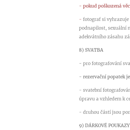
- pokud poškozená věc 
-
fotograf si vyhrazuje
podnapilost, sexuální 
adekvátního zásahu zák
8) SVATBA
-
pro fotografování sv
- rezervační popatek je
- svatební fotografován
úpravu a vzhledem k cen
- druhou částí jsou por
9)
DÁRKOVÉ POUKAZY