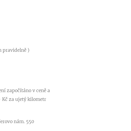
m pravidelně )
ní započítáno v ceně a
 Kč za ujetý kilometr
fferovo nám. 550