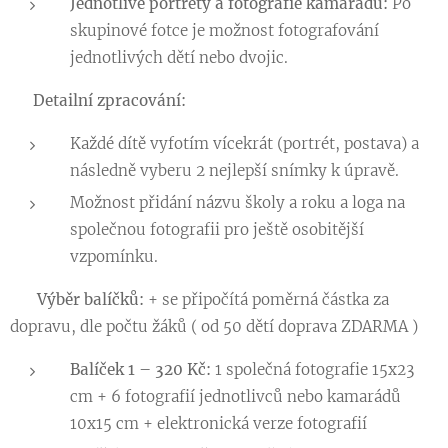
Jednotlivé portréty a fotografie kamarádů:
Po
skupinové fotce je možnost fotografování
jednotlivých dětí nebo dvojic.
✨
Detailní zpracování:
Každé dítě vyfotím vícekrát (portrét, postava) a
následně vyberu 2 nejlepší snímky k úpravě.
Možnost přidání názvu školy a roku a loga na
společnou fotografii pro ještě osobitější
vzpomínku.
🎁
Výběr balíčků:
+ se připočítá poměrná částka za
dopravu, dle počtu žáků ( od 50 dětí doprava ZDARMA )
Balíček 1 – 320 Kč:
1 společná fotografie 15x23
cm + 6 fotografií jednotlivců nebo kamarádů
10x15 cm + elektronická verze fotografií