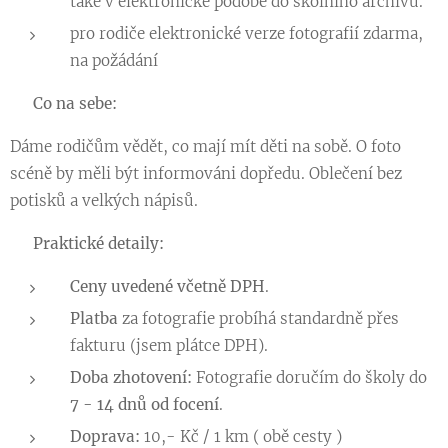
také v elektronické podobě do školního archivu.
pro rodiče elektronické verze fotografií zdarma,
na požádání
🌟
Co na sebe:
Dáme rodičům vědět, co mají mít děti na sobě. O foto
scéně by měli být informováni dopředu. Oblečení bez
potisků a velkých nápisů.
💡
Praktické detaily:
Ceny uvedené včetně DPH
.
Platba
za fotografie probíhá standardně přes
fakturu (jsem plátce DPH).
Doba zhotovení:
Fotografie doručím do školy do
7 - 14 dnů od focení
.
Doprava:
10,- Kč / 1 km ( obě cesty )